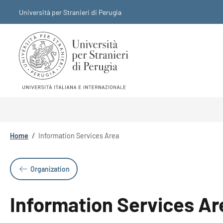
Skip to main content
Skip to footer content
Università per Stranieri di Perugia
Breadcrumb
Home
/
Information Services Area
Organization
Information Services Ar