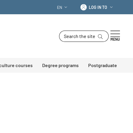
Log in to
EN
LOG IN TO
LANGUAGE SWITCHER: CURRENT LANG
Search the site
MENU
 culture courses
Degree programs
Postgraduate