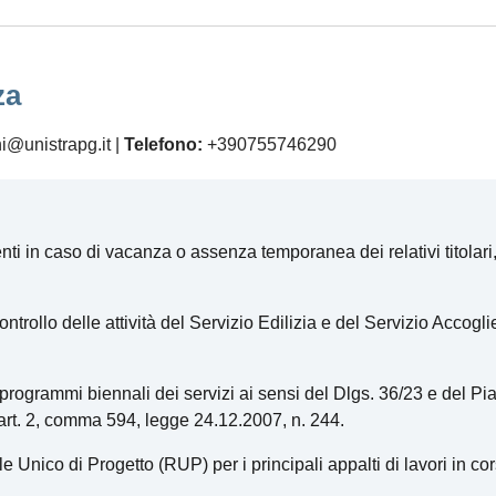
za
i@unistrapg.it |
Telefono:
+390755746290
ti in caso di vacanza o assenza temporanea dei relativi titolari, a
rollo delle attività del Servizio Edilizia e del Servizio Accoglie
programmi biennali dei servizi ai sensi del Dlgs. 36/23 e del Pian
l’art. 2, comma 594, legge 24.12.2007, n. 244.
le Unico di Progetto (RUP) per i principali appalti di lavori in cor