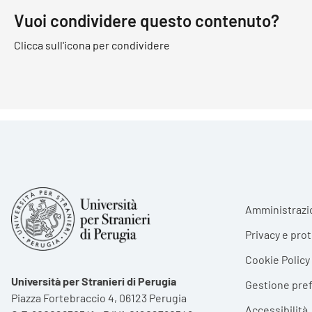
Vuoi condividere questo contenuto?
Clicca sull'icona per condividere
Foote
Amministrazi
Privacy e pro
Cookie Policy
Università per Stranieri di Perugia
Gestione pre
Piazza Fortebraccio 4, 06123 Perugia
Accessibilità