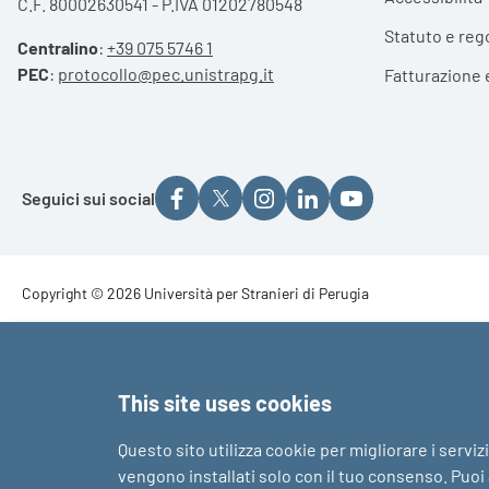
C.F. 80002630541 - P.IVA 01202780548
Statuto e reg
Centralino
:
+39 075 5746 1
PEC
:
protocollo@pec.unistrapg.it
Fatturazione 
Seguici sui social
Footer - Copyright
Copyright © 2026 Università per Stranieri di Perugia
Footer - Loghi
This site uses cookies
Questo sito utilizza cookie per migliorare i serviz
vengono installati solo con il tuo consenso. Puoi a