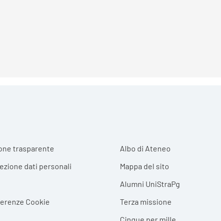
r menu
one trasparente
Albo di Ateneo
tezione dati personali
Mappa del sito
Alumni UniStraPg
ferenze Cookie
Terza missione
Cinque per mille