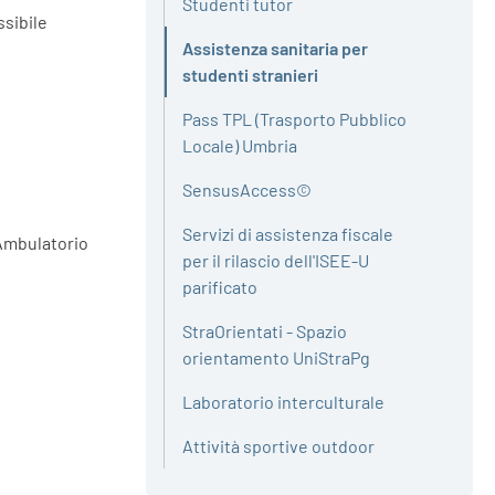
Studenti tutor
ssibile
Assistenza sanitaria per
Attivo
studenti stranieri
Pass TPL (Trasporto Pubblico
Locale) Umbria
SensusAccess©
Servizi di assistenza fiscale
(Ambulatorio
per il rilascio dell'ISEE-U
parificato
StraOrientati - Spazio
orientamento UniStraPg
Laboratorio interculturale
Attività sportive outdoor