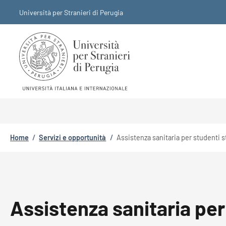
Salta al contenuto principale
Skip to footer content
Università per Stranieri di Perugia
Briciole di pane
Home
/
Servizi e opportunità
/
Assistenza sanitaria per studenti s
Assistenza sanitaria per