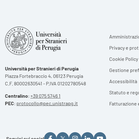
Foote
Amministrazi
Privacy e pro
Cookie Policy
Università per Stranieri di Perugia
Gestione pre
Piazza Fortebraccio 4, 06123 Perugia
Accessibilità
C.F. 80002630541 - P.IVA 01202780548
Statuto e reg
Centralino
:
+39 075 5746 1
PEC
:
protocollo@pec.unistrapg.it
Fatturazione 
Seguici sui social