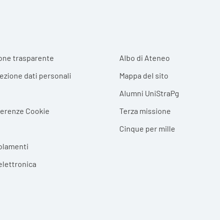
r menu
one trasparente
Albo di Ateneo
tezione dati personali
Mappa del sito
Alumni UniStraPg
ferenze Cookie
Terza missione
Cinque per mille
olamenti
elettronica