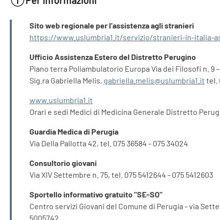
Per informazioni
INFORMAZIONI
Sito web regionale per l’assistenza agli stranieri
https://www.uslumbria1.it/servizio/stranieri-in-italia-a
Ufficio Assistenza Estero del Distretto Perugino
Piano terra Poliambulatorio Europa Via dei Filosofi n. 9 
Sig.ra Gabriella Melis,
gabriella.melis@uslumbria1.it
tel.
www.uslumbria1.it
Orari e sedi Medici di Medicina Generale Distretto Perugi
Guardia Medica di Perugia
Via Della Pallotta 42, tel. 075 36584 - 075 34024
Consultorio giovani
Via XIV Settembre n. 75, tel. 075 5412644 - 075 5412603
Sportello informativo gratuito "SE-SO"
Centro servizi Giovani del Comune di Perugia - via Setteva
5005742