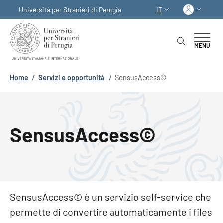
Salta al contenuto principale
Skip to footer content
Acced
Università per Stranieri di Perugia
IT
SELETTORE LINGUA:
MENU
Briciole di pane
Home
/
Servizi e opportunità
/
SensusAccess©
SensusAccess©
SensusAccess© è un servizio self-service che
permette di convertire automaticamente i files