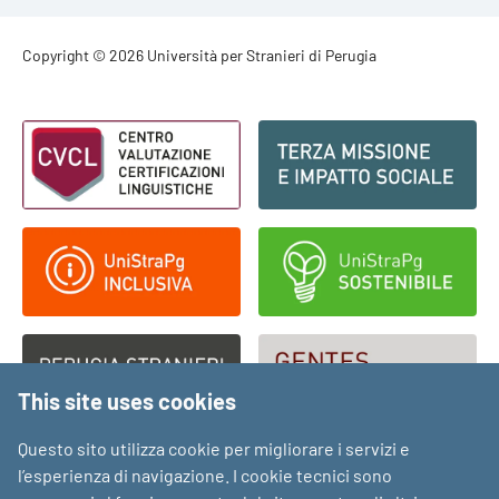
Footer - Copyright
Copyright © 2026 Università per Stranieri di Perugia
Footer - Loghi
This site uses cookies
Questo sito utilizza cookie per migliorare i servizi e
l’esperienza di navigazione. I cookie tecnici sono