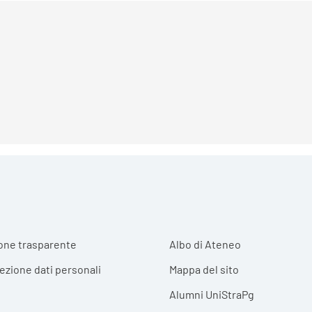
r menu
one trasparente
Albo di Ateneo
tezione dati personali
Mappa del sito
Alumni UniStraPg