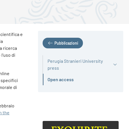
scientifica e
la
Pubblicazioni
la ricerca
l’uso di
Perugia Stranieri University
press
nline
Open access
 specifici
Attivo
morale di
ebbraio
n the