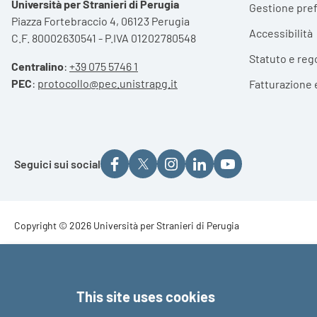
Università per Stranieri di Perugia
Gestione pre
Piazza Fortebraccio 4, 06123 Perugia
Accessibilità
C.F. 80002630541 - P.IVA 01202780548
Statuto e reg
Centralino
:
+39 075 5746 1
PEC
:
protocollo@pec.unistrapg.it
Fatturazione 
Seguici sui social
Footer - Copyright
Copyright © 2026 Università per Stranieri di Perugia
Footer - Loghi
This site uses cookies