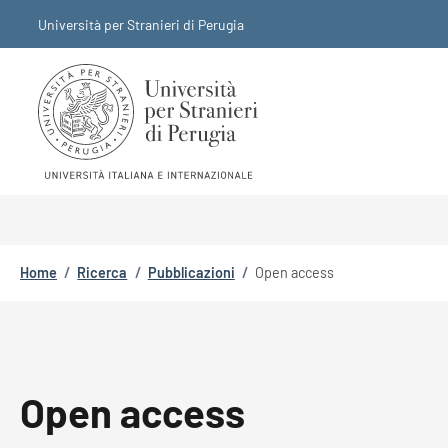
Salta al contenuto principale
Skip to footer content
Università per Stranieri di Perugia
Briciole di pane
Home
/
Ricerca
/
Pubblicazioni
/
Open access
Open access