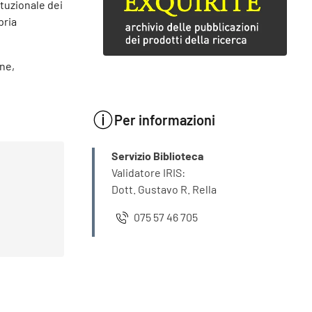
ituzionale dei
pria
one,
Per informazioni
INFORMAZIONI
Servizio Biblioteca
Validatore IRIS:
Dott. Gustavo R. Rella
075 57 46 705