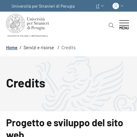
Salta al contenuto principale
Skip to footer content
Acced
Università per Stranieri di Perugia
IT
SELETTORE LINGUA:
MENU
Briciole di pane
Home
/
Servizi e risorse
/
Credits
Credits
Progetto e sviluppo del sito
web