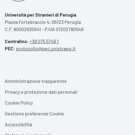
Università per Stranieri di Perugia
Piazza Fortebraccio 4, 06123 Perugia
C.F. 80002630541 - P.IVA 01202780548
Centralino
:
+39 075 5746 1
PEC
:
protocollo@pec.unistrapg.it
Footer menu
Amministrazione trasparente
Privacy e protezione dati personali
Cookie Policy
Gestione preferenze Cookie
Accessibilità