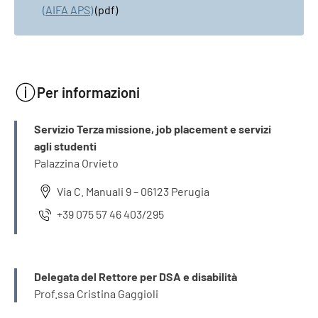
(AIFA APS)
(pdf)
Per informazioni
INFORMAZIONI
Servizio Terza missione, job placement e servizi
agli studenti
Palazzina Orvieto
Via C. Manuali 9 – 06123 Perugia
+39 075 57 46 403/295
INFORMAZIONI
Delegata del Rettore per DSA e disabilità
Prof.ssa Cristina Gaggioli