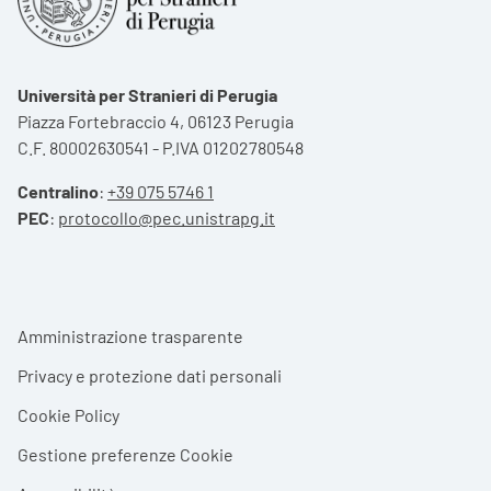
Università per Stranieri di Perugia
Piazza Fortebraccio 4, 06123 Perugia
C.F. 80002630541 - P.IVA 01202780548
Centralino
:
+39 075 5746 1
PEC
:
protocollo@pec.unistrapg.it
Footer menu
Amministrazione trasparente
Privacy e protezione dati personali
Cookie Policy
Gestione preferenze Cookie