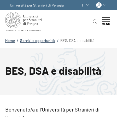
Salta al contenuto principale
Skip to footer content
Acced
Università per Stranieri di Perugia
IT
SELETTORE LINGUA:
MENU
Briciole di pane
Home
/
Servizi e opportunità
/
BES, DSA e disabilità
BES, DSA e disabilità
Benvenuto/a all'Università per Stranieri di