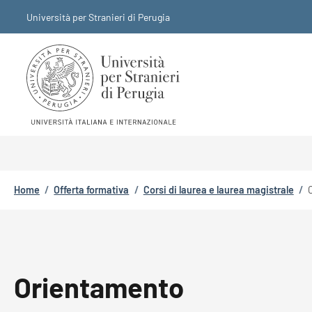
Salta al contenuto principale
Skip to footer content
Università per Stranieri di Perugia
Briciole di pane
Home
/
Offerta formativa
/
Corsi di laurea e laurea magistrale
/
Orientamento