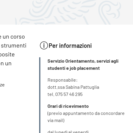
e un corso
i strumenti
Per informazioni
posite
INFORMAZIONI
Servizio Orientamento, servizi agli
on un
studenti e job placement
Responsabile:
nze
dott.ssa Sabina Pattuglia
tel. 075 57 46 295
Orari di ricevimento
(previo appuntamento da concordare
via mail)
dal lunedì al venerdì