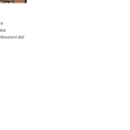
va
ata
fessioni del
confini