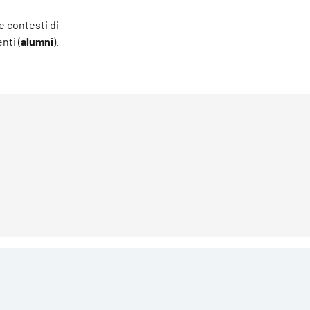
e contesti di
nti (
alumni
).