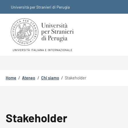
Salta al contenuto principale
Skip to footer content
Università per Stranieri di Perugia
Briciole di pane
Home
/
Ateneo
/
Chi siamo
/
Stakeholder
Stakeholder