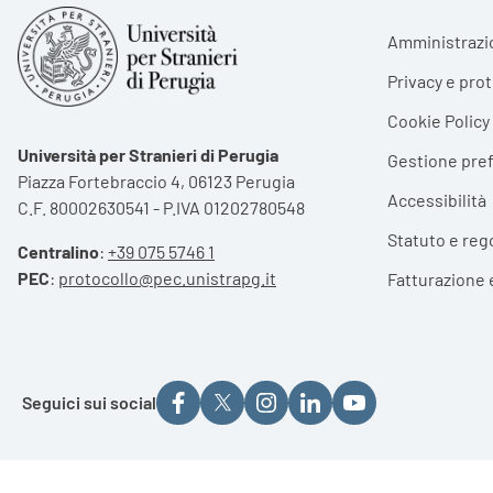
Foote
Amministrazi
Privacy e pro
Cookie Policy
Università per Stranieri di Perugia
Gestione pre
Piazza Fortebraccio 4, 06123 Perugia
Accessibilità
C.F. 80002630541 - P.IVA 01202780548
Statuto e reg
Centralino
:
+39 075 5746 1
PEC
:
protocollo@pec.unistrapg.it
Fatturazione 
Seguici sui social