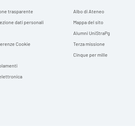
r menu
one trasparente
Albo di Ateneo
tezione dati personali
Mappa del sito
Alumni UniStraPg
ferenze Cookie
Terza missione
Cinque per mille
olamenti
elettronica