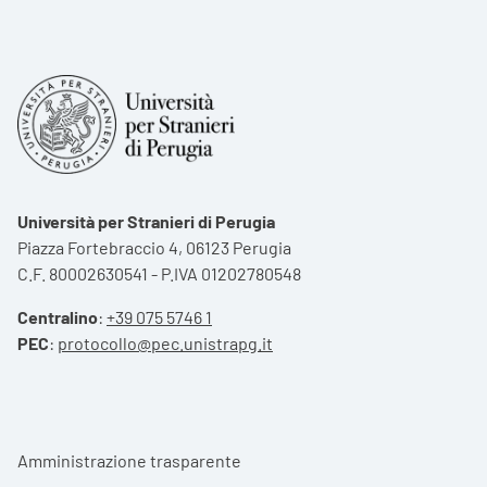
Università per Stranieri di Perugia
Piazza Fortebraccio 4, 06123 Perugia
C.F. 80002630541 - P.IVA 01202780548
Centralino
:
+39 075 5746 1
PEC
:
protocollo@pec.unistrapg.it
Footer menu
Amministrazione trasparente