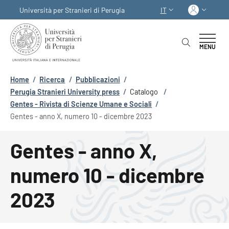
Salta al contenuto principale
Skip to footer content
Acced
Università per Stranieri di Perugia
IT
SELETTORE LINGUA:
MENU
Briciole di pane
Home
/
Ricerca
/
Pubblicazioni
/
Perugia Stranieri University press
/
Catalogo
/
Gentes - Rivista di Scienze Umane e Sociali
/
Gentes - anno X, numero 10 - dicembre 2023
Gentes - anno X,
numero 10 - dicembre
2023