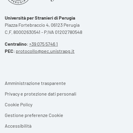
Università per Stranieri di Perugia
Piazza Fortebraccio 4, 06123 Perugia
C.F. 80002630541 - P.IVA 01202780548
Centralino
:
+39 075 5746 1
PEC
:
protocollo@pec.unistrapg.it
Footer menu
Amministrazione trasparente
Privacy e protezione dati personali
Cookie Policy
Gestione preferenze Cookie
Accessibilità