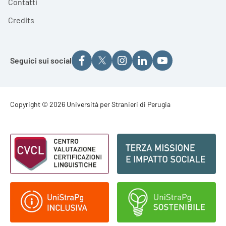
Contatti
Credits
Seguici sui social
Footer - Copyright
Copyright © 2026 Università per Stranieri di Perugia
Footer - Loghi