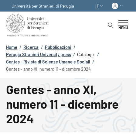
Salta al contenuto principale
Skip to footer content
Acced
Università per Stranieri di Perugia
IT
SELETTORE LINGUA:
MENU
Briciole di pane
Home
/
Ricerca
/
Pubblicazioni
/
Perugia Stranieri University press
/
Catalogo
/
Gentes - Rivista di Scienze Umane e Sociali
/
Gentes - anno XI, numero 11 - dicembre 2024
Gentes - anno XI,
numero 11 - dicembre
2024