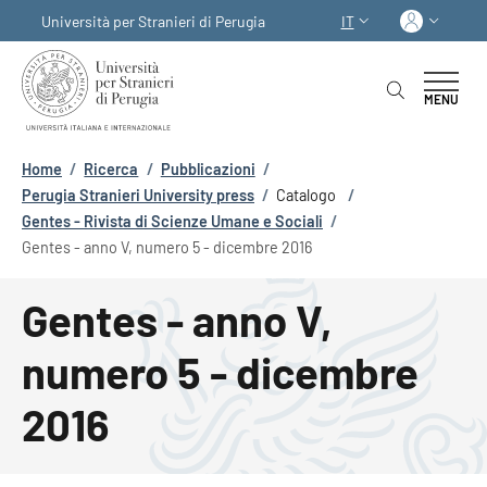
Salta al contenuto principale
Skip to footer content
Acced
Università per Stranieri di Perugia
IT
SELETTORE LINGUA:
MENU
Briciole di pane
Home
/
Ricerca
/
Pubblicazioni
/
Perugia Stranieri University press
/
Catalogo
/
Gentes - Rivista di Scienze Umane e Sociali
/
Gentes - anno V, numero 5 - dicembre 2016
Gentes - anno V,
numero 5 - dicembre
2016