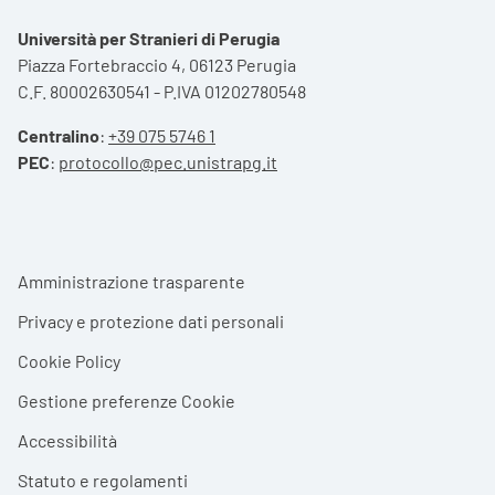
Università per Stranieri di Perugia
Piazza Fortebraccio 4, 06123 Perugia
C.F. 80002630541 - P.IVA 01202780548
Centralino
:
+39 075 5746 1
PEC
:
protocollo@pec.unistrapg.it
Footer menu
Amministrazione trasparente
Privacy e protezione dati personali
Cookie Policy
Gestione preferenze Cookie
Accessibilità
Statuto e regolamenti