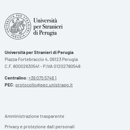
Università per Stranieri di Perugia
Piazza Fortebraccio 4, 06123 Perugia
C.F. 80002630541 - P.IVA 01202780548
Centralino
:
+39 075 5746 1
PEC
:
protocollo@pec.unistrapg.it
Footer menu
Amministrazione trasparente
Privacy e protezione dati personali