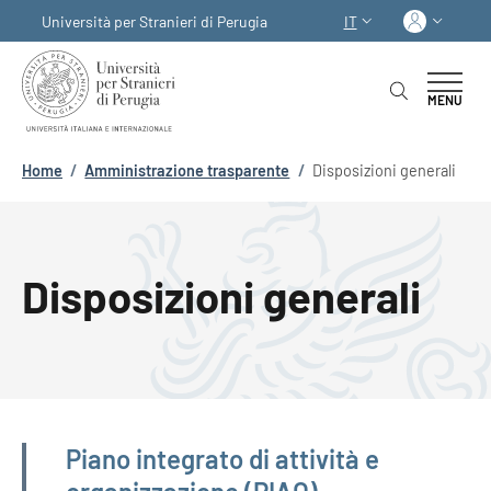
Salta al contenuto principale
Skip to footer content
Acced
Università per Stranieri di Perugia
IT
SELETTORE LINGUA:
MENU
Briciole di pane
Home
/
Amministrazione trasparente
/
Disposizioni generali
Disposizioni generali
Amministrazione trasparente
Piano integrato di attività e