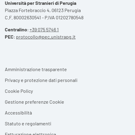
Università per Stranieri di Perugia
Piazza Fortebraccio 4, 06123 Perugia
C.F. 80002630541 - P.IVA 01202780548
Centralino
:
+39 075 5746 1
PEC
:
protocollo@pec.unistrapg.it
Footer menu
Amministrazione trasparente
Privacy e protezione dati personali
Cookie Policy
Gestione preferenze Cookie
Accessibilità
Statuto e regolamenti
Fatturazione elettronica