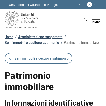
Salta al contenuto principale
Skip to footer content
Acced
Università per Stranieri di Perugia
IT
SELETTORE LINGUA:
MENU
Briciole di pane
Home
/
Amministrazione trasparente
/
Beni immobili e gestione patrimonio
/
Patrimonio immobiliare
Beni immobili e gestione patrimonio
Patrimonio
immobiliare
Informazioni identificative