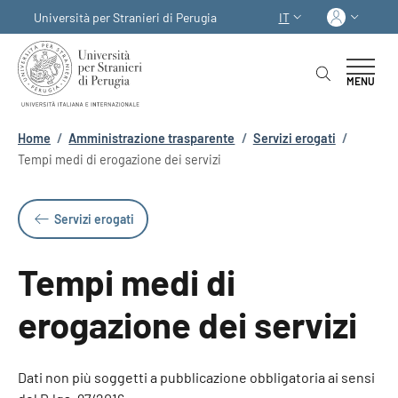
Salta al contenuto principale
Skip to footer content
Acced
Università per Stranieri di Perugia
IT
SELETTORE LINGUA:
MENU
Briciole di pane
Home
/
Amministrazione trasparente
/
Servizi erogati
/
Tempi medi di erogazione dei servizi
Servizi erogati
Tempi medi di
erogazione dei servizi
Dati non più soggetti a pubblicazione obbligatoria ai sensi