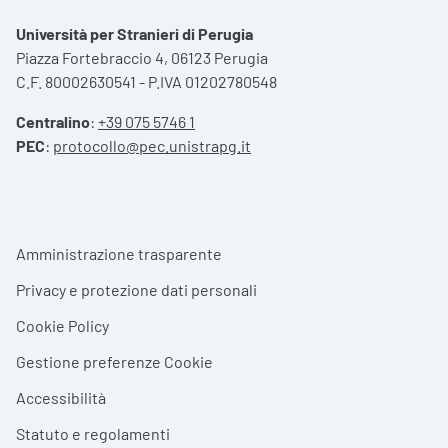
Università per Stranieri di Perugia
Piazza Fortebraccio 4, 06123 Perugia
C.F. 80002630541 - P.IVA 01202780548
Centralino
:
+39 075 5746 1
PEC
:
protocollo@pec.unistrapg.it
Footer menu
Amministrazione trasparente
Privacy e protezione dati personali
Cookie Policy
Gestione preferenze Cookie
Accessibilità
Statuto e regolamenti