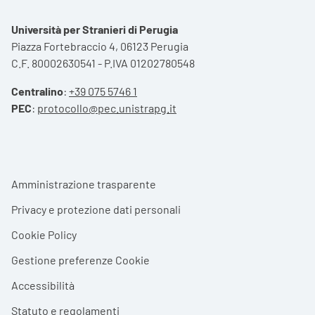
Università per Stranieri di Perugia
Piazza Fortebraccio 4, 06123 Perugia
C.F. 80002630541 - P.IVA 01202780548
Centralino
:
+39 075 5746 1
PEC
:
protocollo@pec.unistrapg.it
Footer menu
Amministrazione trasparente
Privacy e protezione dati personali
Cookie Policy
Gestione preferenze Cookie
Accessibilità
Statuto e regolamenti