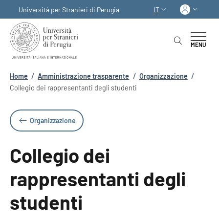
Salta al contenuto principale
Skip to footer content
Acced
Università per Stranieri di Perugia
IT
SELETTORE LINGUA:
MENU
Briciole di pane
Home
/
Amministrazione trasparente
/
Organizzazione
/
Collegio dei rappresentanti degli studenti
Organizzazione
Collegio dei
rappresentanti degli
studenti