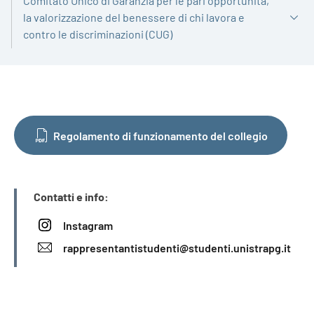
Comitato Unico di Garanzia per le pari opportunità,
la valorizzazione del benessere di chi lavora e
contro le discriminazioni (CUG)
Regolamento di funzionamento del collegio
INFORMAZIONI
Contatti e info:
Instagram
rappresentantistudenti@studenti.unistrapg.it