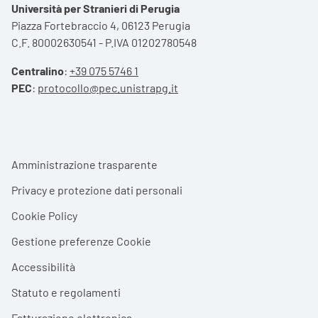
Università per Stranieri di Perugia
Piazza Fortebraccio 4, 06123 Perugia
C.F. 80002630541 - P.IVA 01202780548
Centralino
:
+39 075 5746 1
PEC
:
protocollo@pec.unistrapg.it
Footer menu
Amministrazione trasparente
Privacy e protezione dati personali
Cookie Policy
Gestione preferenze Cookie
Accessibilità
Statuto e regolamenti
Fatturazione elettronica