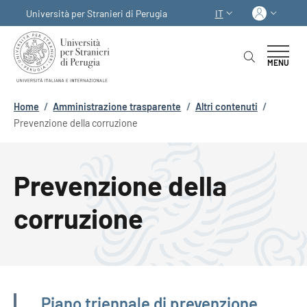
Salta al contenuto principale
Skip to footer content
Acced
Università per Stranieri di Perugia
IT
SELETTORE LINGUA:
MENU
Briciole di pane
Home
/
Amministrazione trasparente
/
Altri contenuti
/
Prevenzione della corruzione
Prevenzione della
corruzione
Amministrazione trasparente
Piano triennale di prevenzione