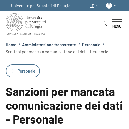
Salta al contenuto principale
Skip to footer content
Acced
Università per Stranieri di Perugia
IT
SELETTORE LINGUA:
MENU
Briciole di pane
Home
/
Amministrazione trasparente
/
Personale
/
Sanzioni per mancata comunicazione dei dati - Personale
Personale
Sanzioni per mancata
comunicazione dei dati
- Personale