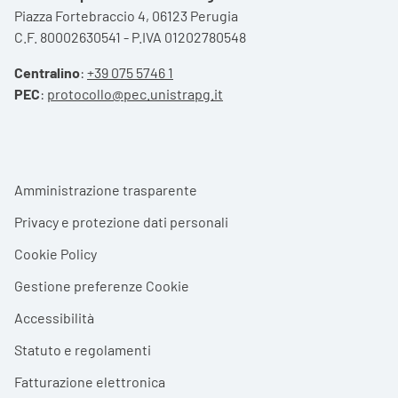
Piazza Fortebraccio 4, 06123 Perugia
C.F. 80002630541 - P.IVA 01202780548
Centralino
:
+39 075 5746 1
PEC
:
protocollo@pec.unistrapg.it
Footer menu
Amministrazione trasparente
Privacy e protezione dati personali
Cookie Policy
Gestione preferenze Cookie
Accessibilità
Statuto e regolamenti
Fatturazione elettronica