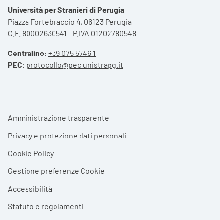
Università per Stranieri di Perugia
Piazza Fortebraccio 4, 06123 Perugia
C.F. 80002630541 - P.IVA 01202780548
Centralino
:
+39 075 5746 1
PEC
:
protocollo@pec.unistrapg.it
Footer menu
Amministrazione trasparente
Privacy e protezione dati personali
Cookie Policy
Gestione preferenze Cookie
Accessibilità
Statuto e regolamenti