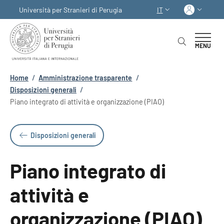
Salta al contenuto principale
Skip to footer content
Acced
Università per Stranieri di Perugia
IT
SELETTORE LINGUA:
MENU
Briciole di pane
Home
/
Amministrazione trasparente
/
Disposizioni generali
/
Piano integrato di attività e organizzazione (PIAO)
Disposizioni generali
Piano integrato di
attività e
organizzazione (PIAO)