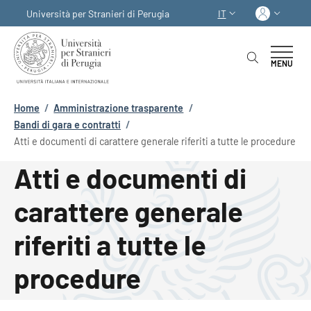
Salta al contenuto principale
Skip to footer content
Acced
Università per Stranieri di Perugia
IT
SELETTORE LINGUA:
MENU
Briciole di pane
Home
/
Amministrazione trasparente
/
Bandi di gara e contratti
/
Atti e documenti di carattere generale riferiti a tutte le procedure
Atti e documenti di
carattere generale
riferiti a tutte le
procedure