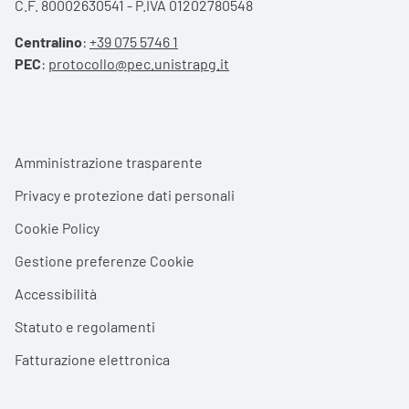
C.F. 80002630541 - P.IVA 01202780548
Centralino
:
+39 075 5746 1
PEC
:
protocollo@pec.unistrapg.it
Footer menu
Amministrazione trasparente
Privacy e protezione dati personali
Cookie Policy
Gestione preferenze Cookie
Accessibilità
Statuto e regolamenti
Fatturazione elettronica