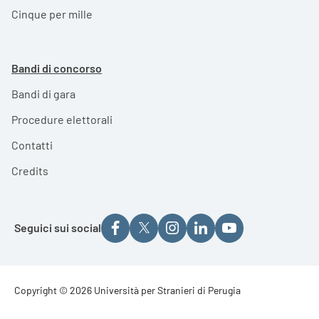
Cinque per mille
Pagina attuale
Bandi di concorso
Bandi di gara
Procedure elettorali
Contatti
Credits
Seguici sui social
Footer - Copyright
Copyright © 2026 Università per Stranieri di Perugia