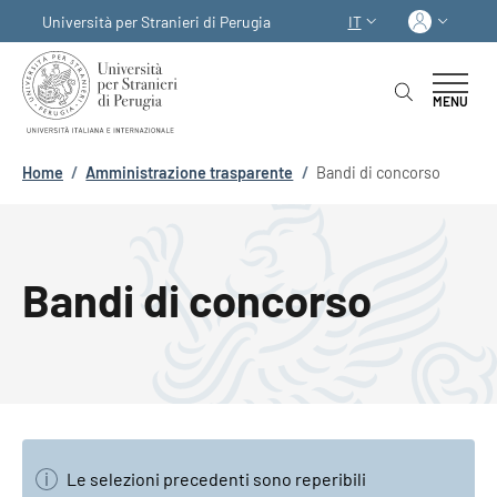
Salta al contenuto principale
Skip to footer content
Acced
Università per Stranieri di Perugia
IT
SELETTORE LINGUA:
MENU
Briciole di pane
Home
/
Amministrazione trasparente
/
Bandi di concorso
Bandi di concorso
Le selezioni precedenti sono reperibili