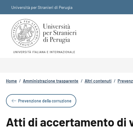
Salta al contenuto principale
Skip to footer content
Università per Stranieri di Perugia
Briciole di pane
Home
/
Amministrazione trasparente
/
Altri contenuti
/
Prevenz
Prevenzione della corruzione
Atti di accertamento di v