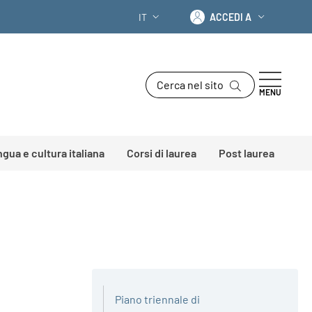
Accedi a
IT
ACCEDI A
SELETTORE LINGUA: CURRENT LANGU
Cerca nel sito
MENU
ingua e cultura italiana
Corsi di laurea
Post laurea
Piano triennale di