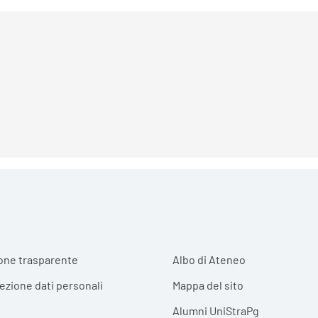
r menu
one trasparente
Albo di Ateneo
tezione dati personali
Mappa del sito
Alumni UniStraPg