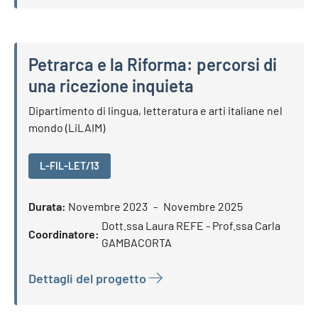
Petrarca e la Riforma: percorsi di
una ricezione inquieta
Petrarca e la Riforma: percorsi di una ricezione inquieta
Dipartimento di lingua, letteratura e arti italiane nel
mondo (LiLAIM)
L-FIL-LET/13
Durata:
Novembre 2023
Novembre 2025
Dott.ssa Laura REFE - Prof.ssa Carla
Coordinatore:
GAMBACORTA
Dettagli del progetto