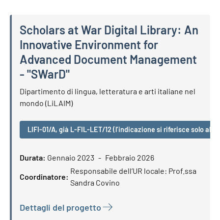
Scholars at War Digital Library: An
Innovative Environment for
Advanced Document Management
- "SWarD"
Scholars at War Digital Library: An Innovative Environm
Dipartimento di lingua, letteratura e arti italiane nel
mondo (LiLAIM)
LIFI-01/A, già L-FIL-LET/12 (l’indicazione si riferisce solo all’
Durata:
Gennaio 2023
Febbraio 2026
Responsabile dell’UR locale: Prof.ssa
Coordinatore:
Sandra Covino
Dettagli del progetto