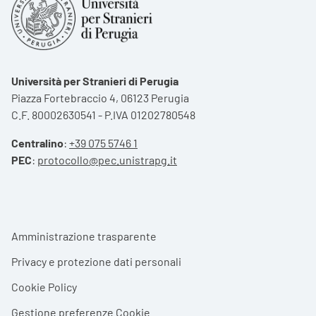
Università per Stranieri di Perugia
Piazza Fortebraccio 4, 06123 Perugia
C.F. 80002630541 - P.IVA 01202780548
Centralino
:
+39 075 5746 1
PEC
:
protocollo@pec.unistrapg.it
Footer menu
Amministrazione trasparente
Privacy e protezione dati personali
Cookie Policy
Gestione preferenze Cookie