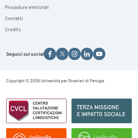
Procedure elettorali
Contatti
Credits
Seguici sui social
Footer - Copyright
Copyright © 2026 Università per Stranieri di Perugia
Footer - Loghi