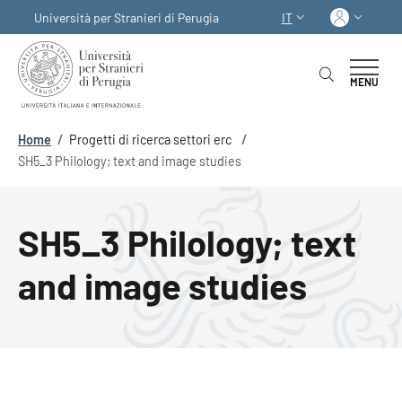
Salta al contenuto principale
Skip to footer content
Acced
Università per Stranieri di Perugia
IT
SELETTORE LINGUA:
MENU
Briciole di pane
Home
/
Progetti di ricerca settori erc
/
SH5_3 Philology; text and image studies
SH5_3 Philology; text
and image studies