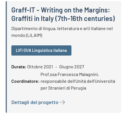
Graff-IT - Writing on the Margins:
Graffiti in Italy (7th–16th centuries)
Graff-IT - Writing on the Margins: Graffiti in Italy (7th–16th
Dipartimento di lingua, letteratura e arti italiane nel
mondo (LiLAIM)
LIFI 01/A Linguistica italiana
Durata:
Ottobre 2021
Giugno 2027
Prof.ssa Francesca Malagnini,
Coordinatore:
responsabile dell’Unità dell’Università
per Stranieri di Perugia
Dettagli del progetto