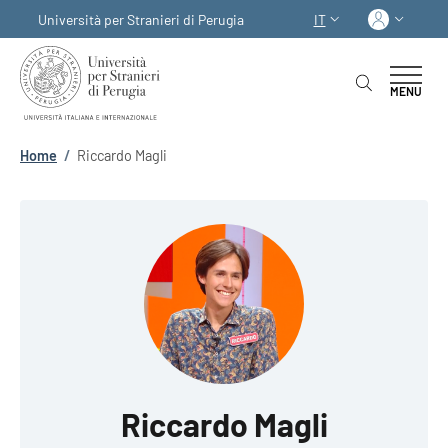
Salta al contenuto principale
Skip to footer content
Acced
Università per Stranieri di Perugia
IT
SELETTORE LINGUA:
MENU
Briciole di pane
Home
/
Riccardo Magli
Riccardo Magli