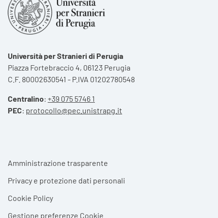
Università per Stranieri di Perugia
Piazza Fortebraccio 4, 06123 Perugia
C.F. 80002630541 - P.IVA 01202780548
Centralino
:
+39 075 5746 1
PEC
:
protocollo@pec.unistrapg.it
Footer menu
Amministrazione trasparente
Privacy e protezione dati personali
Cookie Policy
Gestione preferenze Cookie