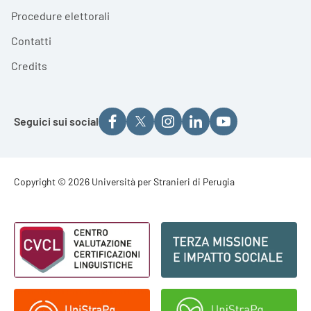
Procedure elettorali
Contatti
Credits
Seguici sui social
Footer - Copyright
Copyright © 2026 Università per Stranieri di Perugia
Footer - Loghi