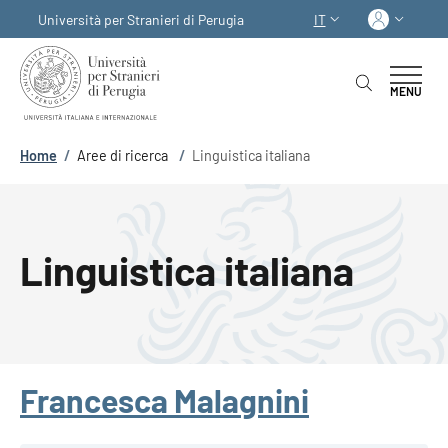
Salta al contenuto principale
Skip to footer content
Acced
Università per Stranieri di Perugia
IT
SELETTORE LINGUA:
MENU
Briciole di pane
Home
/
Aree di ricerca
/
Linguistica italiana
Linguistica italiana
Francesca Malagnini