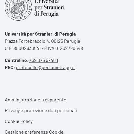
Università per Stranieri di Perugia
Piazza Fortebraccio 4, 06123 Perugia
C.F. 80002630541 - P.IVA 01202780548
Centralino
:
+39 075 5746 1
PEC
:
protocollo@pec.unistrapg.it
Footer menu
Amministrazione trasparente
Privacy e protezione dati personali
Cookie Policy
Gestione preferenze Cookie