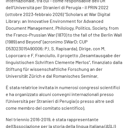
internazionale, tra cui - come responsabile dell'UR
dell'Università per Stranieri di Perugia - il PRIN 2022
(ottobre 2023-febbraio 2026) "Scholars at War Digital
Library: an Innovative Environment for Advanced
Document Management. Philology, Politics, Society, from
the Franco-Prussian War (1870) to the fall of the Berlin Wall
(1989) and Beyond" (acronimo SWarD; CUP
D53D23015490006; P.I. S. Rapisarda). Dirige, con M.
Loporcaro e F. Franciullo, il progetto „Gesamtausgabe der
linguistischen Schriften Clemente Merlos“, finanziato dalla
Stiftung für wissenschaftliche Forschung an der
Universität Zürich e dal Romanisches Seminar.
È stata relatrice invitata in numerosi congressi scientifici
e ha organizzato alcuni convegni internazionali presso
l’Università per Stranieri di Perugia (o presso altre sedi
come membro del comitato scientifico).
Nel triennio 2016-2019, è stata rappresentante
dell’Associazione per la storia della lingua italiana (ASLI)