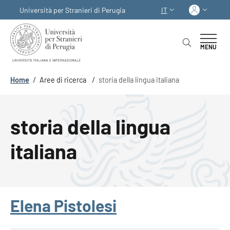
Salta al contenuto principale
Skip to footer content
Acced
Università per Stranieri di Perugia
IT
SELETTORE LINGUA:
MENU
Briciole di pane
Home
/
Aree di ricerca
/
storia della lingua italiana
storia della lingua
italiana
Elena Pistolesi