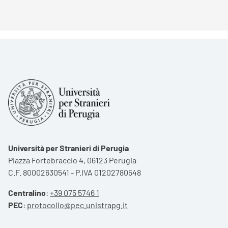
Università per Stranieri di Perugia
Piazza Fortebraccio 4, 06123 Perugia
C.F. 80002630541 - P.IVA 01202780548
Centralino
:
+39 075 5746 1
PEC
:
protocollo@pec.unistrapg.it