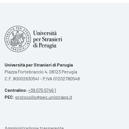
Università per Stranieri di Perugia
Piazza Fortebraccio 4, 06123 Perugia
C.F. 80002630541 - P.IVA 01202780548
Centralino
:
+39 075 5746 1
PEC
:
protocollo@pec.unistrapg.it
Footer menu
Amministrazione trasparente