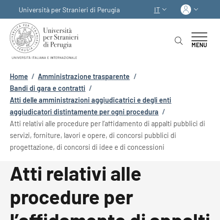
Salta al contenuto principale
Skip to footer content
Acced
Università per Stranieri di Perugia
IT
SELETTORE LINGUA:
MENU
Briciole di pane
Home
/
Amministrazione trasparente
/
Bandi di gara e contratti
/
Atti delle amministrazioni aggiudicatrici e degli enti
aggiudicatori distintamente per ogni procedura
/
Atti relativi alle procedure per l’affidamento di appalti pubblici di
servizi, forniture, lavori e opere, di concorsi pubblici di
progettazione, di concorsi di idee e di concessioni
Atti relativi alle
procedure per