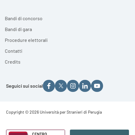
Bandi di concorso
Bandi di gara
Procedure elettorali
Contatti
Credits
Seguici sui social
Footer - Copyright
Copyright © 2026 Università per Stranieri di Perugia
Footer - Loghi