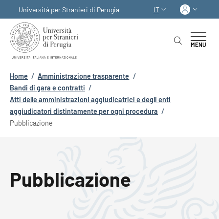
Salta al contenuto principale
Skip to footer content
Acced
Università per Stranieri di Perugia
IT
SELETTORE LINGUA:
MENU
Briciole di pane
Home
/
Amministrazione trasparente
/
Bandi di gara e contratti
/
Atti delle amministrazioni aggiudicatrici e degli enti
aggiudicatori distintamente per ogni procedura
/
Pubblicazione
Pubblicazione