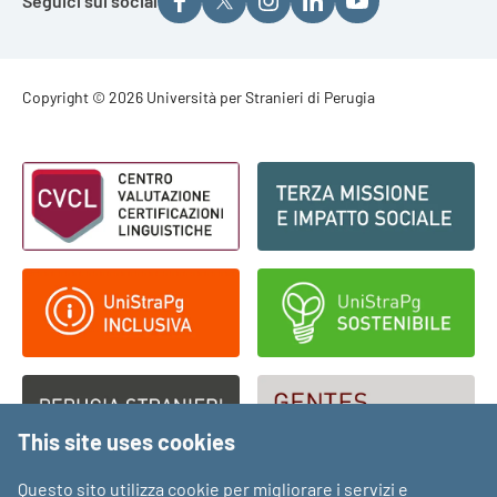
Seguici sui social
Footer - Copyright
Copyright © 2026 Università per Stranieri di Perugia
Footer - Loghi
This site uses cookies
Questo sito utilizza cookie per migliorare i servizi e