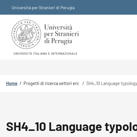
Salta al contenuto principale
Skip to footer content
Università per Stranieri di Perugia
Briciole di pane
Home
/
Progetti di ricerca settori erc
/
SH4_10 Language typology; 
SH4_10 Language typology