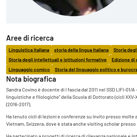
Aree di ricerca
Linguistica italiana
storia della lingua italiana
Storia degli
Storia degli intellettuali e istituzioni formative
Edizione di
Linguaggio comico
Storia del linguaggio politico e burocr
Nota biografica
Sandra Covino è docente di I fascia dal 2011 nel SSD LIFI-01/A - 
linguistiche e filologiche” della Scuola di Dottorato (cicli XXV-X
(2016-2017).
Ha tenuto cicli di lezioni e conferenze su invito presso molte al
Vietnam, Svizzera, dove è stata anche visiting scholar presso
Ha partecipato a progetti di ricerca di rilevanza nazionale e i