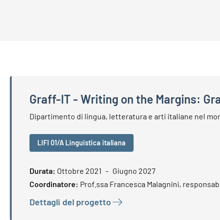
Graff-IT - Writing on the Margins: Graf
Graff-IT - Writing on the Margins: Graffiti in Ital
Dipartimento di lingua, letteratura e arti italiane nel m
LIFI 01/A Linguistica italiana
Durata:
Ottobre 2021
Giugno 2027
Coordinatore:
Prof.ssa Francesca Malagnini, responsabile
Dettagli del progetto