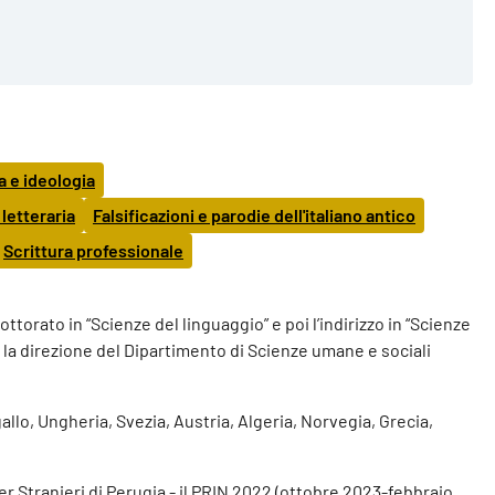
a e ideologia
 letteraria
Falsificazioni e parodie dell'italiano antico
Scrittura professionale
ottorato in “Scienze del linguaggio” e poi l’indirizzo in “Scienze
 cui la direzione del Dipartimento di Scienze umane e sociali
gallo, Ungheria, Svezia, Austria, Algeria, Norvegia, Grecia,
per Stranieri di Perugia - il PRIN 2022 (ottobre 2023-febbraio