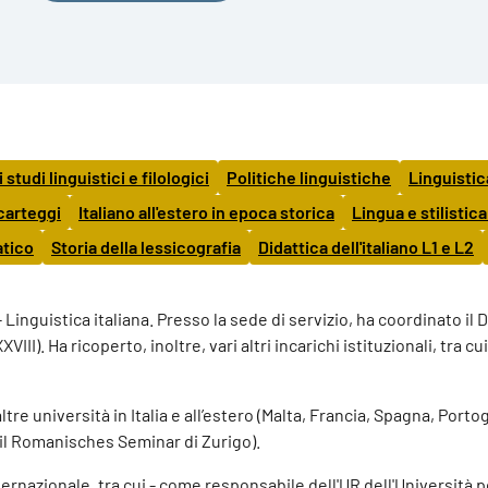
 studi linguistici e filologici
Politiche linguistiche
Linguistic
 carteggi
Italiano all'estero in epoca storica
Lingua e stilistica
atico
Storia della lessicografia
Didattica dell'italiano L1 e L2
Linguistica italiana. Presso la sede di servizio, ha coordinato il D
XVIII). Ha ricoperto, inoltre, vari altri incarichi istituzionali, tra
tre università in Italia e all’estero (Malta, Francia, Spagna, Porto
 il Romanisches Seminar di Zurigo).
nternazionale, tra cui - come responsabile dell'UR dell'Università 