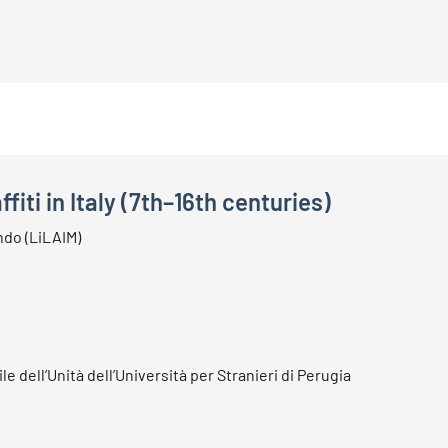
fiti in Italy (7th–16th centuries)
y (7th–16th centuries)
ondo (LiLAIM)
 dell’Unità dell’Università per Stranieri di Perugia