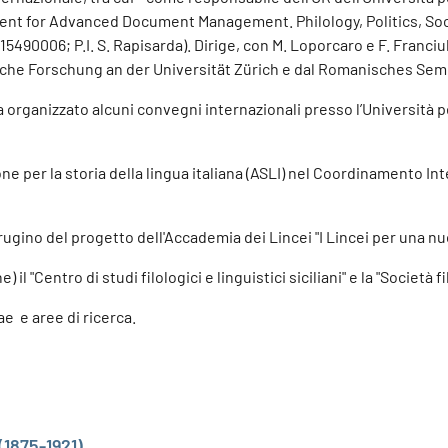
ment for Advanced Document Management. Philology, Politics, Socie
490006; P.I. S. Rapisarda). Dirige, con M. Loporcaro e F. Franciu
liche Forschung an der Universität Zürich e dal Romanisches Sem
 ha organizzato alcuni convegni internazionali presso l’Università
e per la storia della lingua italiana (ASLI) nel Coordinamento Int
erugino del progetto dell'Accademia dei Lincei "I Lincei per una nu
il "Centro di studi filologici e linguistici siciliani" e la "Società 
ae e aree di ricerca.
1875-1921)