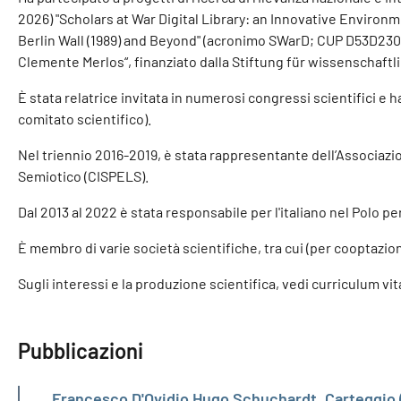
2026) "Scholars at War Digital Library: an Innovative Environ
Berlin Wall (1989) and Beyond" (acronimo SWarD; CUP D53D23015
Clemente Merlos“, finanziato dalla Stiftung für wissenschaft
È stata relatrice invitata in numerosi congressi scientifici e
comitato scientifico).
Nel triennio 2016-2019, è stata rappresentante dell’Associazion
Semiotico (CISPELS).
Dal 2013 al 2022 è stata responsabile per l'italiano nel Polo p
È membro di varie società scientifiche, tra cui (per cooptazione) 
Sugli interessi e la produzione scientifica, vedi curriculum vit
Pubblicazioni
Francesco D'Ovidio Hugo Schuchardt. Carteggio (