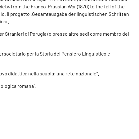
ty, from the Franco-Prussian War (1870) to the fall of the
llo, il progetto „Gesamtausgabe der linguistischen Schriften
inar.
 per Stranieri di Perugia (o presso altre sedi come membro del
ersocietario per la Storia del Pensiero Linguistico e
ova didattica nella scuola: una rete nazionale".
filologica romana".