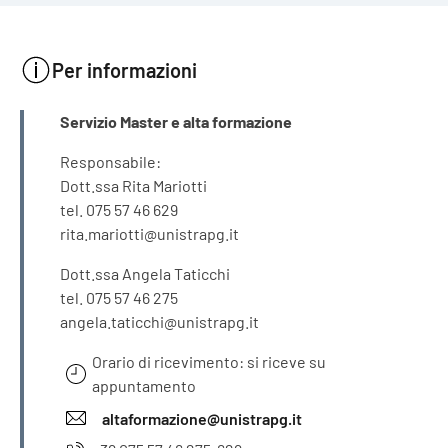
Per informazioni
INFORMAZIONI
Servizio Master e alta formazione
Responsabile:
Dott.ssa Rita Mariotti
tel. 075 57 46 629
rita.mariotti@unistrapg.it
Dott.ssa Angela Taticchi
tel. 075 57 46 275
angela.taticchi@unistrapg.it
Orario di ricevimento: si riceve su
appuntamento
altaformazione@unistrapg.it