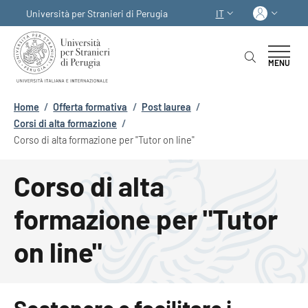
Salta al contenuto principale
Skip to footer content
Acced
Università per Stranieri di Perugia
IT
SELETTORE LINGUA:
MENU
Briciole di pane
Home
/
Offerta formativa
/
Post laurea
/
Corsi di alta formazione
/
Corso di alta formazione per "Tutor on line"
Corso di alta
formazione per "Tutor
on line"