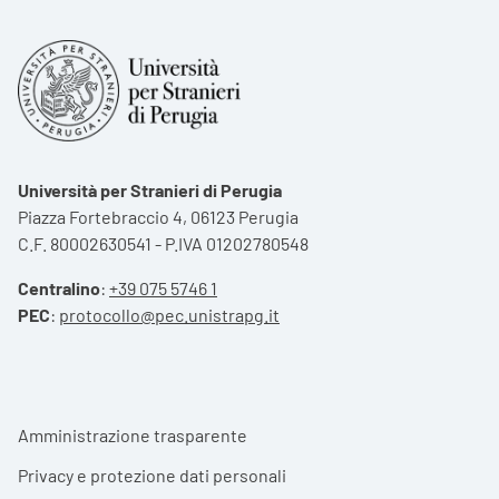
Università per Stranieri di Perugia
Piazza Fortebraccio 4, 06123 Perugia
C.F. 80002630541 - P.IVA 01202780548
Centralino
:
+39 075 5746 1
PEC
:
protocollo@pec.unistrapg.it
Footer menu
Amministrazione trasparente
Privacy e protezione dati personali