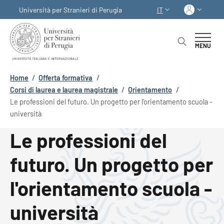
Salta al contenuto principale
Skip to footer content
Acced
Università per Stranieri di Perugia
IT
SELETTORE LINGUA:
MENU
Briciole di pane
Home
/
Offerta formativa
/
Corsi di laurea e laurea magistrale
/
Orientamento
/
Le professioni del futuro. Un progetto per l'orientamento scuola -
università
Le professioni del
futuro. Un progetto per
l'orientamento scuola -
università