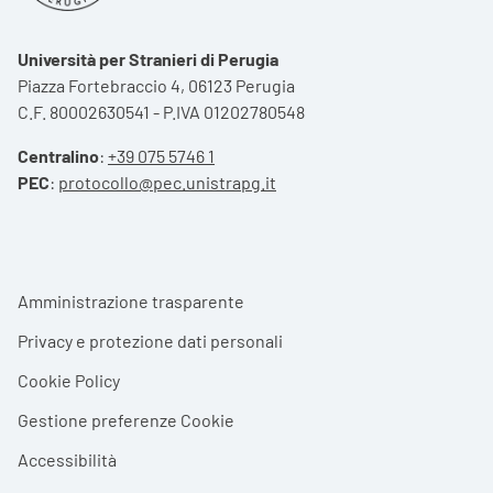
Università per Stranieri di Perugia
Piazza Fortebraccio 4, 06123 Perugia
C.F. 80002630541 - P.IVA 01202780548
Centralino
:
+39 075 5746 1
PEC
:
protocollo@pec.unistrapg.it
Footer menu
Amministrazione trasparente
Privacy e protezione dati personali
Cookie Policy
Gestione preferenze Cookie
Accessibilità