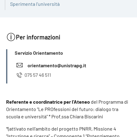
Sperimenta l'università
Per informazioni
INFORMAZIONI
Servizio Orientamento
orientamento@unistrapg.it
075 57 46 511
Referente e coordinatrice per l'Ateneo
del Programma di
Orientamento “Le PROfessioni del futuro: dialogo tra
scuola e università” * Prof.ssa Chiara Biscarini
*(attivato nell'ambito del progetto PNRR, Missione 4
“Istruzione e ricerca” – Componente 1 “Potenziamento