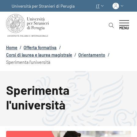
Salta al contenuto principale
Skip to footer content
Acced
Università per Stranieri di Perugia
IT
SELETTORE LINGUA:
MENU
Briciole di pane
Home
/
Offerta formativa
/
Corsi di laurea e laurea magistrale
/
Orientamento
/
Sperimenta l'università
Sperimenta
l'università