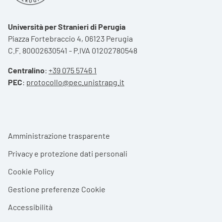
Università per Stranieri di Perugia
Piazza Fortebraccio 4, 06123 Perugia
C.F. 80002630541 - P.IVA 01202780548
Centralino
:
+39 075 5746 1
PEC
:
protocollo@pec.unistrapg.it
Footer menu
Amministrazione trasparente
Privacy e protezione dati personali
Cookie Policy
Gestione preferenze Cookie
Accessibilità