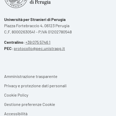
Università per Stranieri di Perugia
Piazza Fortebraccio 4, 06123 Perugia
C.F. 80002630541 - P.IVA 01202780548
Centralino
:
+39 075 5746 1
PEC
:
protocollo@pec.unistrapg.it
Footer menu
Amministrazione trasparente
Privacy e protezione dati personali
Cookie Policy
Gestione preferenze Cookie
Accessibilità