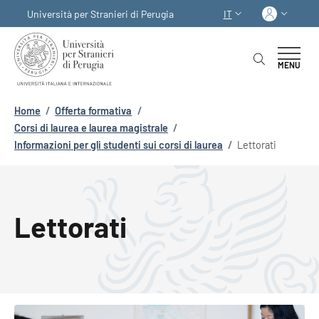
Salta al contenuto principale
Skip to footer content
Acced
Università per Stranieri di Perugia
IT
SELETTORE LINGUA:
MENU
Briciole di pane
Home
/
Offerta formativa
/
Corsi di laurea e laurea magistrale
/
Informazioni per gli studenti sui corsi di laurea
/
Lettorati
Lettorati