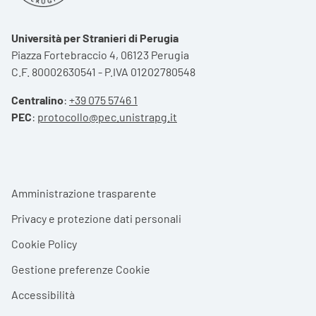
Università per Stranieri di Perugia
Piazza Fortebraccio 4, 06123 Perugia
C.F. 80002630541 - P.IVA 01202780548
Centralino
:
+39 075 5746 1
PEC
:
protocollo@pec.unistrapg.it
Footer menu
Amministrazione trasparente
Privacy e protezione dati personali
Cookie Policy
Gestione preferenze Cookie
Accessibilità