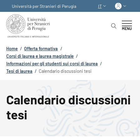
Salta al contenuto principale
Skip to footer content
Acced
Università per Stranieri di Perugia
IT
SELETTORE LINGUA:
MENU
Briciole di pane
Home
/
Offerta formativa
/
Corsi di laurea e laurea magistrale
/
Informazioni per gli studenti sui corsi di laurea
/
Tesi di laurea
/
Calendario discussioni tesi
Calendario discussioni
tesi