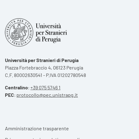
Università per Stranieri di Perugia
Piazza Fortebraccio 4, 06123 Perugia
C.F. 80002630541 - P.IVA 01202780548
Centralino
:
+39 075 5746 1
PEC
:
protocollo@pec.unistrapg.it
Footer menu
Amministrazione trasparente