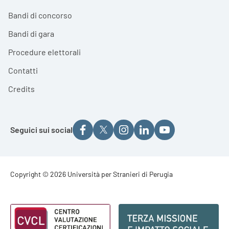
Bandi di concorso
Bandi di gara
Procedure elettorali
Contatti
Credits
Seguici sui social
Footer - Copyright
Copyright © 2026 Università per Stranieri di Perugia
Footer - Loghi