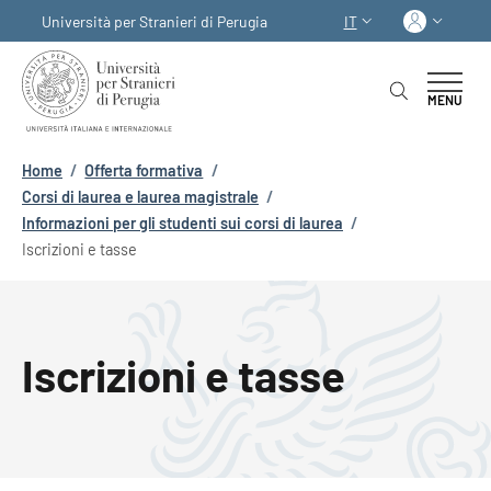
Salta al contenuto principale
Skip to footer content
Acced
Università per Stranieri di Perugia
IT
SELETTORE LINGUA:
MENU
Briciole di pane
Home
/
Offerta formativa
/
Corsi di laurea e laurea magistrale
/
Informazioni per gli studenti sui corsi di laurea
/
Iscrizioni e tasse
Iscrizioni e tasse