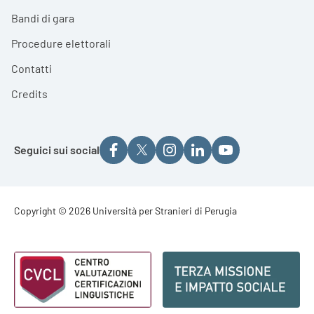
Bandi di gara
Procedure elettorali
Contatti
Credits
Seguici sui social
Footer - Copyright
Copyright © 2026 Università per Stranieri di Perugia
Footer - Loghi