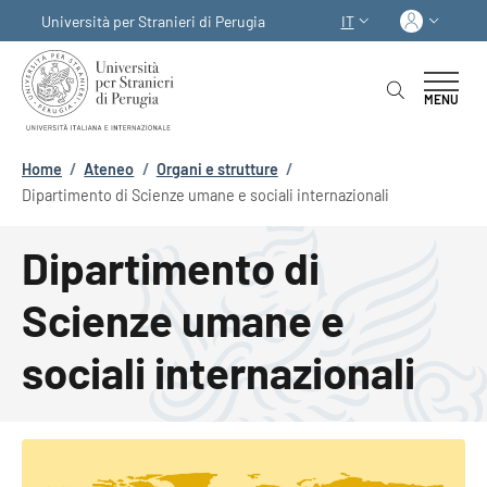
Salta al contenuto principale
Skip to footer content
Acced
Università per Stranieri di Perugia
IT
SELETTORE LINGUA:
MENU
Briciole di pane
Home
/
Ateneo
/
Organi e strutture
/
Dipartimento di Scienze umane e sociali internazionali
Dipartimento di
Scienze umane e
sociali internazionali