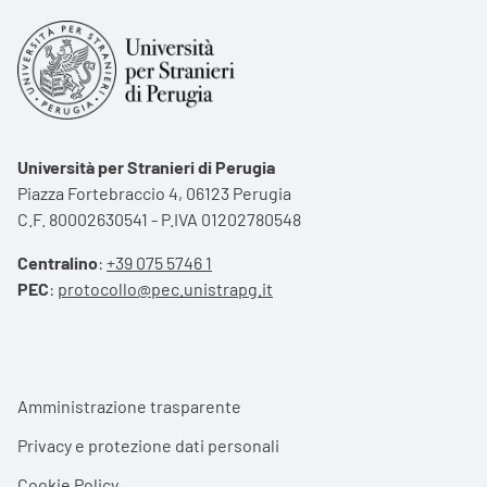
Università per Stranieri di Perugia
Piazza Fortebraccio 4, 06123 Perugia
C.F. 80002630541 - P.IVA 01202780548
Centralino
:
+39 075 5746 1
PEC
:
protocollo@pec.unistrapg.it
Footer menu
Amministrazione trasparente
Privacy e protezione dati personali
Cookie Policy