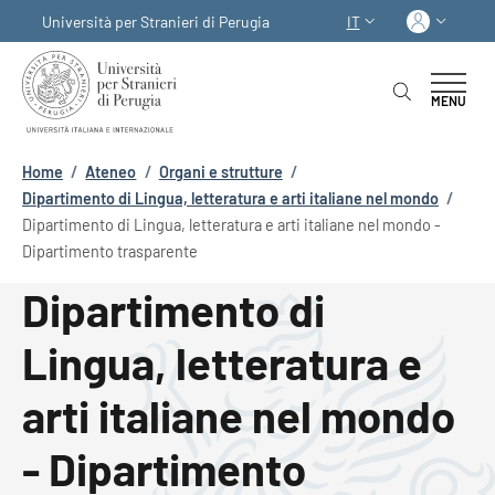
Salta al contenuto principale
Skip to footer content
Acced
Università per Stranieri di Perugia
IT
SELETTORE LINGUA:
MENU
Briciole di pane
Home
/
Ateneo
/
Organi e strutture
/
Dipartimento di Lingua, letteratura e arti italiane nel mondo
/
Dipartimento di Lingua, letteratura e arti italiane nel mondo -
Dipartimento trasparente
Dipartimento di
Lingua, letteratura e
arti italiane nel mondo
- Dipartimento