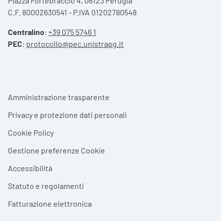
Piazza Fortebraccio 4, 06123 Perugia
C.F. 80002630541 - P.IVA 01202780548
Centralino
:
+39 075 5746 1
PEC
:
protocollo@pec.unistrapg.it
Footer menu
Amministrazione trasparente
Privacy e protezione dati personali
Cookie Policy
Gestione preferenze Cookie
Accessibilità
Statuto e regolamenti
Fatturazione elettronica