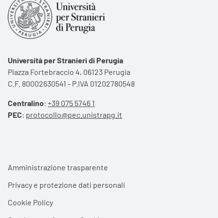
Università per Stranieri di Perugia
Piazza Fortebraccio 4, 06123 Perugia
C.F. 80002630541 - P.IVA 01202780548
Centralino
:
+39 075 5746 1
PEC
:
protocollo@pec.unistrapg.it
Footer menu
Amministrazione trasparente
Privacy e protezione dati personali
Cookie Policy