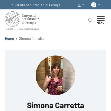
Salta al contenuto principale
Skip to footer content
Acced
Università per Stranieri di Perugia
IT
SELETTORE LINGUA:
MENU
Briciole di pane
Home
/
Simona Carretta
Simona Carretta