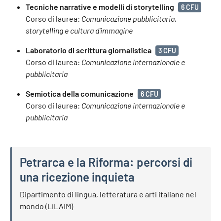
Tecniche narrative e modelli di storytelling
6 CFU
Corso di laurea:
Comunicazione pubblicitaria,
storytelling e cultura d'immagine
Laboratorio di scrittura giornalistica
3 CFU
Corso di laurea:
Comunicazione internazionale e
pubblicitaria
Semiotica della comunicazione
6 CFU
Corso di laurea:
Comunicazione internazionale e
pubblicitaria
Petrarca e la Riforma: percorsi di
una ricezione inquieta
Petrarca e la Riforma: percorsi di una ricezione inquieta
Dipartimento di lingua, letteratura e arti italiane nel
mondo (LiLAIM)