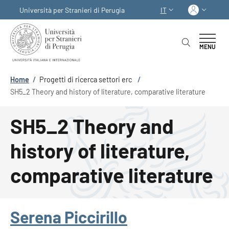
Salta al contenuto principale
Skip to footer content
Acced
Università per Stranieri di Perugia
IT
SELETTORE LINGUA:
MENU
Briciole di pane
Home
/
Progetti di ricerca settori erc
/
SH5_2 Theory and history of literature, comparative literature
SH5_2 Theory and
history of literature,
comparative literature
Serena Piccirillo