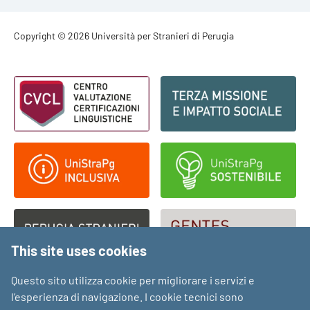
Footer - Copyright
Copyright © 2026 Università per Stranieri di Perugia
Footer - Loghi
This site uses cookies
Questo sito utilizza cookie per migliorare i servizi e
l’esperienza di navigazione. I cookie tecnici sono