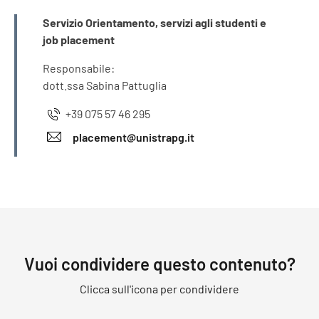
INFORMAZIONI
Servizio Orientamento, servizi agli studenti e
job placement
Responsabile:
dott.ssa Sabina Pattuglia
+39 075 57 46 295
placement@unistrapg.it
Vuoi condividere questo contenuto?
Clicca sull'icona per condividere