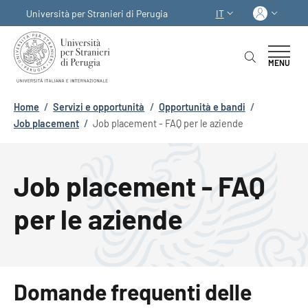
Salta al contenuto principale
Skip to footer content
Acced
Università per Stranieri di Perugia
IT
SELETTORE LINGUA:
MENU
Briciole di pane
Home
/
Servizi e opportunità
/
Opportunità e bandi
/
Job placement
/
Job placement - FAQ per le aziende
Job placement - FAQ
per le aziende
Domande frequenti delle