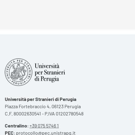
Università per Stranieri di Perugia
Piazza Fortebraccio 4, 06123 Perugia
C.F. 80002630541 - P.IVA 01202780548
Centralino
:
+39 075 5746 1
PEC
:
protocollo@pec.unistrapg.it