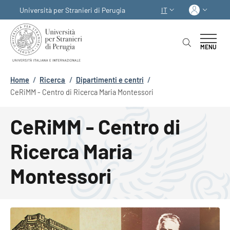
Salta al contenuto principale
Skip to footer content
Acced
Università per Stranieri di Perugia
IT
SELETTORE LINGUA:
MENU
Briciole di pane
Home
/
Ricerca
/
Dipartimenti e centri
/
CeRiMM - Centro di Ricerca Maria Montessori
CeRiMM - Centro di
Ricerca Maria
Montessori