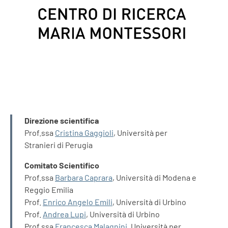
INFORMAZIONI
Direzione scientifica
Prof.ssa
Cristina Gaggioli
, Università per
Stranieri di Perugia
Comitato Scientifico
Prof.ssa
Barbara Caprara
, Università di Modena e
Reggio Emilia
Prof.
Enrico Angelo Emili
, Università di Urbino
Prof.
Andrea Lupi
, Università di Urbino
Prof.ssa
Francesca Malagnini
, Università per