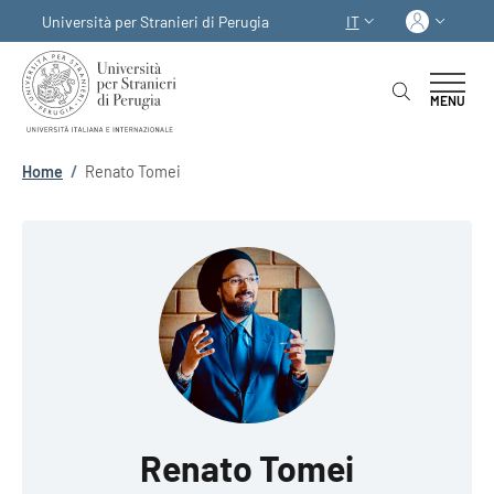
Salta al contenuto principale
Skip to footer content
Acced
Università per Stranieri di Perugia
IT
SELETTORE LINGUA:
MENU
Briciole di pane
Home
/
Renato Tomei
Renato Tomei