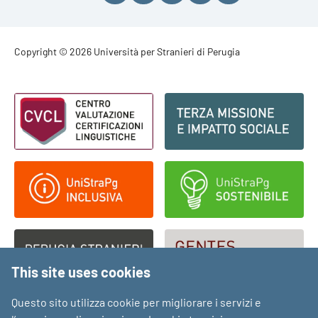
Footer - Copyright
Copyright © 2026 Università per Stranieri di Perugia
Footer - Loghi
This site uses cookies
Questo sito utilizza cookie per migliorare i servizi e