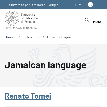
Salta al contenuto principale
Skip to footer content
Acced
Università per Stranieri di Perugia
IT
SELETTORE LINGUA:
MENU
Briciole di pane
Home
/
Aree di ricerca
/
Jamaican language
Jamaican language
Renato Tomei