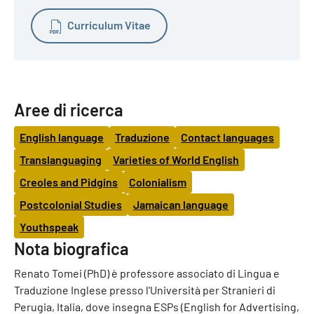
Curriculum Vitae
Aree di ricerca
English language
Traduzione
Contact languages
Translanguaging
Varieties of World English
Creoles and Pidgins
Colonialism
Postcolonial Studies
Jamaican language
Youthspeak
Nota biografica
Renato Tomei (PhD) è professore associato di Lingua e
Traduzione Inglese presso l'Università per Stranieri di
Perugia, Italia, dove insegna ESPs (English for Advertising,