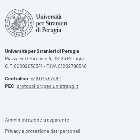
Università per Stranieri di Perugia
Piazza Fortebraccio 4, 06123 Perugia
C.F. 80002630541 - P.IVA 01202780548
Centralino
:
+39 075 5746 1
PEC
:
protocollo@pec.unistrapg.it
Footer menu
Amministrazione trasparente
Privacy e protezione dati personali