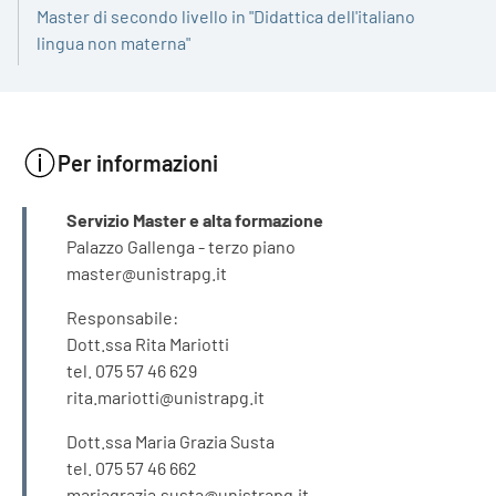
Master di secondo livello in "Didattica dell'italiano
lingua non materna"
Per informazioni
INFORMAZIONI
Servizio Master e alta formazione
Palazzo Gallenga - terzo piano
master@unistrapg.it
Responsabile:
Dott.ssa Rita Mariotti
tel. 075 57 46 629
rita.mariotti@unistrapg.it
Dott.ssa Maria Grazia Susta
tel. 075 57 46 662
mariagrazia.susta@unistrapg.it