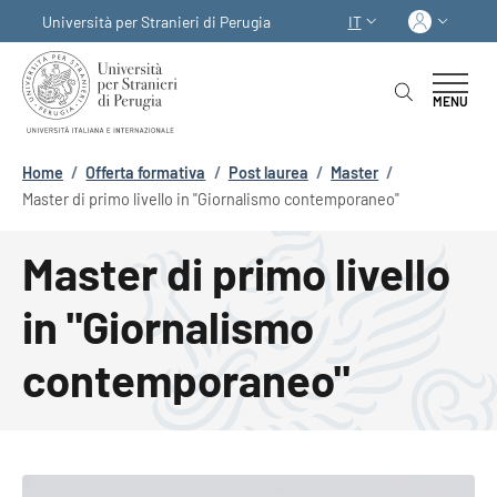
Salta al contenuto principale
Skip to footer content
Acced
Università per Stranieri di Perugia
IT
SELETTORE LINGUA:
MENU
Briciole di pane
Home
/
Offerta formativa
/
Post laurea
/
Master
/
Master di primo livello in "Giornalismo contemporaneo"
Master di primo livello
in "Giornalismo
contemporaneo"