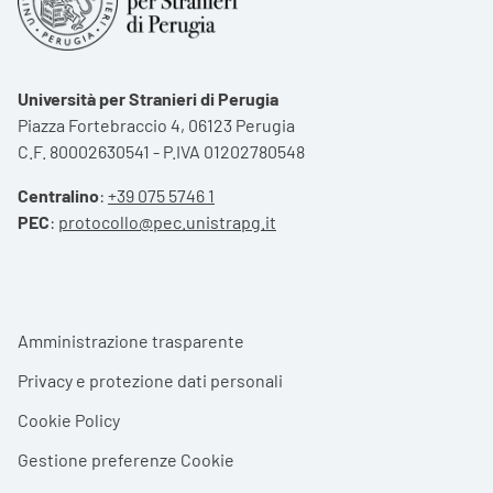
Università per Stranieri di Perugia
Piazza Fortebraccio 4, 06123 Perugia
C.F. 80002630541 - P.IVA 01202780548
Centralino
:
+39 075 5746 1
PEC
:
protocollo@pec.unistrapg.it
Footer menu
Amministrazione trasparente
Privacy e protezione dati personali
Cookie Policy
Gestione preferenze Cookie