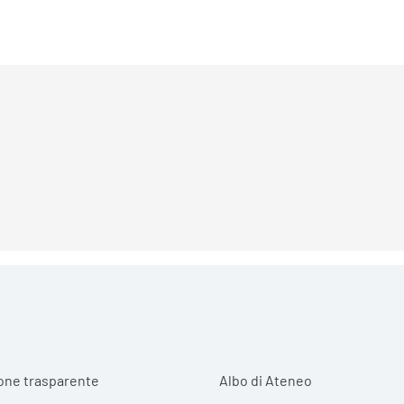
r menu
one trasparente
Albo di Ateneo