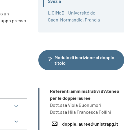
Attivo
Svezia
LiCIMoD – Université de
no un
Caen-Normandie, Francia
iluppo presso
Modulo di iscrizione al doppio
titolo
INFORMAZIONI
Referenti amministrativi d'Ateneo
per le doppie lauree
Dott.ssa Viola Buonumori
Dott.ssa Mila Francesca Pollini
doppie.lauree@unistrapg.it