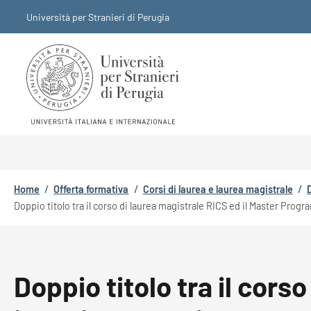
Salta al contenuto principale
Skip to footer content
Università per Stranieri di Perugia
Briciole di pane
Home
/
Offerta formativa
/
Corsi di laurea e laurea magistrale
/
Doppio titolo tra il corso di laurea magistrale RICS ed il Master Prog
Doppio titolo tra il cor