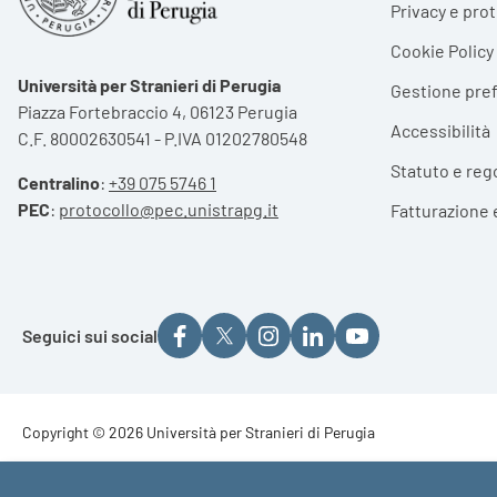
Privacy e pro
Cookie Policy
Università per Stranieri di Perugia
Gestione pre
Piazza Fortebraccio 4, 06123 Perugia
Accessibilità
C.F. 80002630541 - P.IVA 01202780548
Statuto e reg
Centralino
:
+39 075 5746 1
PEC
:
protocollo@pec.unistrapg.it
Fatturazione 
Seguici sui social
Footer - Copyright
Copyright © 2026 Università per Stranieri di Perugia