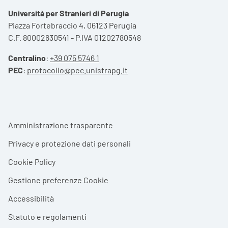
Università per Stranieri di Perugia
Piazza Fortebraccio 4, 06123 Perugia
C.F. 80002630541 - P.IVA 01202780548
Centralino
:
+39 075 5746 1
PEC
:
protocollo@pec.unistrapg.it
Footer menu
Amministrazione trasparente
Privacy e protezione dati personali
Cookie Policy
Gestione preferenze Cookie
Accessibilità
Statuto e regolamenti