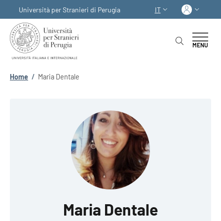
Salta al contenuto principale
Skip to footer content
Acced
Università per Stranieri di Perugia
IT
SELETTORE LINGUA:
MENU
Briciole di pane
Home
/
Maria Dentale
Maria Dentale