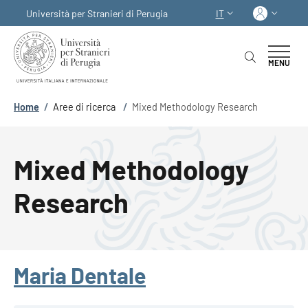
Salta al contenuto principale
Skip to footer content
Acced
Università per Stranieri di Perugia
IT
SELETTORE LINGUA:
MENU
Briciole di pane
Home
/
Aree di ricerca
/
Mixed Methodology Research
Mixed Methodology
Research
Maria Dentale