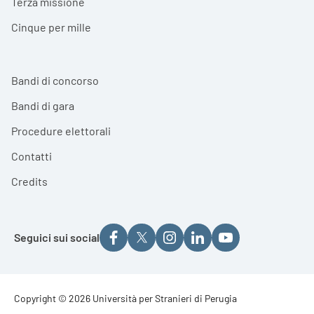
Terza missione
Cinque per mille
Bandi di concorso
Bandi di gara
Procedure elettorali
Contatti
Credits
Seguici sui social
Footer - Copyright
Copyright © 2026 Università per Stranieri di Perugia