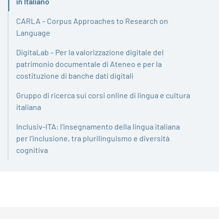
Attivo
in Italiano
CARLA – Corpus Approaches to Research on
Language
DigitaLab – Per la valorizzazione digitale del
patrimonio documentale di Ateneo e per la
costituzione di banche dati digitali
Gruppo di ricerca sui corsi online di lingua e cultura
italiana
Inclusiv-ITA: l’insegnamento della lingua italiana
per l’inclusione, tra plurilinguismo e diversità
cognitiva