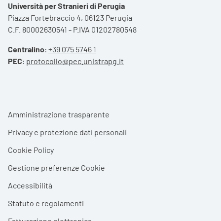
Università per Stranieri di Perugia
Piazza Fortebraccio 4, 06123 Perugia
C.F. 80002630541 - P.IVA 01202780548
Centralino
:
+39 075 5746 1
PEC
:
protocollo@pec.unistrapg.it
Footer menu
Amministrazione trasparente
Privacy e protezione dati personali
Cookie Policy
Gestione preferenze Cookie
Accessibilità
Statuto e regolamenti
Fatturazione elettronica