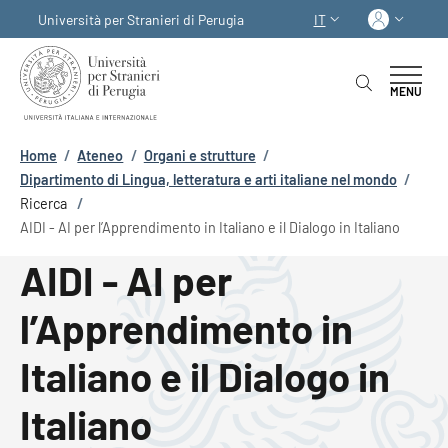
Salta al contenuto principale
Skip to footer content
Acced
Università per Stranieri di Perugia
IT
SELETTORE LINGUA:
MENU
Briciole di pane
Home
/
Ateneo
/
Organi e strutture
/
Dipartimento di Lingua, letteratura e arti italiane nel mondo
/
Ricerca
/
AIDI - AI per l’Apprendimento in Italiano e il Dialogo in Italiano
AIDI - AI per
l’Apprendimento in
Italiano e il Dialogo in
Italiano