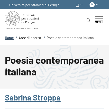
Salta al contenuto principale
Skip to footer content
Acced
Università per Stranieri di Perugia
IT
SELETTORE LINGUA:
MENU
Briciole di pane
Home
/
Aree di ricerca
/
Poesia contemporanea italiana
Poesia contemporanea
italiana
Sabrina Stroppa