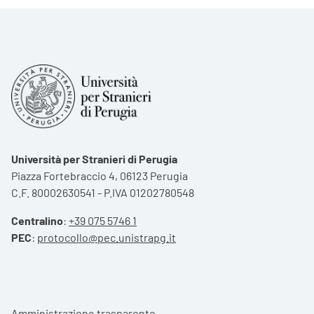
Università per Stranieri di Perugia
Piazza Fortebraccio 4, 06123 Perugia
C.F. 80002630541 - P.IVA 01202780548
Centralino
:
+39 075 5746 1
PEC
:
protocollo@pec.unistrapg.it
Footer menu
Amministrazione trasparente