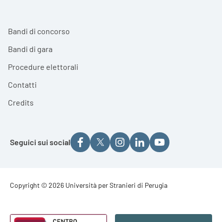
Bandi di concorso
Bandi di gara
Procedure elettorali
Contatti
Credits
Seguici sui social
Footer - Copyright
Copyright © 2026 Università per Stranieri di Perugia
Footer - Loghi