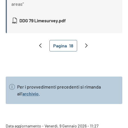
areas”
DDG 79 Limesurvey.pdf
Paginazione
Pagina
18
Pagina precedente
Pagina attuale
Pagina successiva
Per i provvedimenti precedenti si rimanda
all'
archivio
.
Data aggiornamento - Venerdì, 9 Gennaio 2026 - 11:27