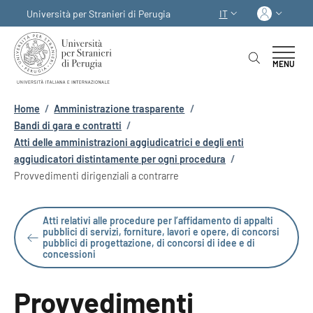
Salta al contenuto principale
Skip to footer content
Acced
Università per Stranieri di Perugia
IT
SELETTORE LINGUA:
MENU
Briciole di pane
Home
/
Amministrazione trasparente
/
Bandi di gara e contratti
/
Atti delle amministrazioni aggiudicatrici e degli enti
aggiudicatori distintamente per ogni procedura
/
Provvedimenti dirigenziali a contrarre
Atti relativi alle procedure per l’affidamento di appalti
pubblici di servizi, forniture, lavori e opere, di concorsi
pubblici di progettazione, di concorsi di idee e di
concessioni
Provvedimenti