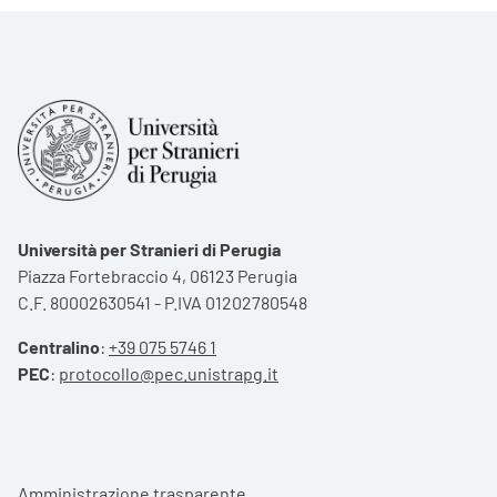
Università per Stranieri di Perugia
Piazza Fortebraccio 4, 06123 Perugia
C.F. 80002630541 - P.IVA 01202780548
Centralino
:
+39 075 5746 1
PEC
:
protocollo@pec.unistrapg.it
Footer menu
Amministrazione trasparente